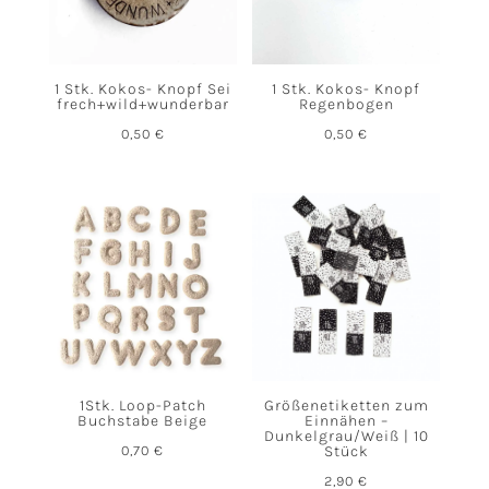
1 Stk. Kokos- Knopf Sei
1 Stk. Kokos- Knopf
frech+wild+wunderbar
Regenbogen
0,50
€
0,50
€
1Stk. Loop-Patch
Größenetiketten zum
Buchstabe Beige
Einnähen –
Dunkelgrau/Weiß | 10
0,70
€
Stück
2,90
€