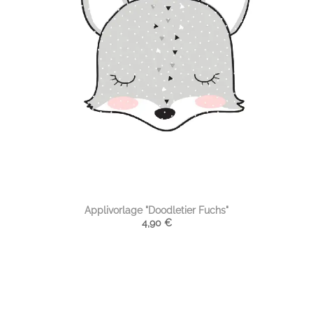
Applivorlage "Doodletier Fuchs"
4,90
€