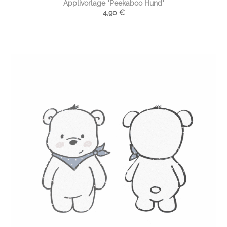
Applivorlage "Peekaboo Hund"
4,90
€