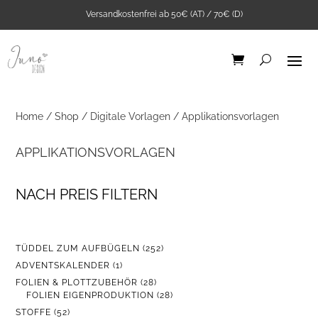
Versandkostenfrei ab 50€ (AT) / 70€ (D)
Home
/
Shop
/
Digitale Vorlagen
/ Applikationsvorlagen
APPLIKATIONSVORLAGEN
NACH PREIS FILTERN
252
TÜDDEL ZUM AUFBÜGELN
252
PRODUKTE
1
ADVENTSKALENDER
1
PRODUKT
28
FOLIEN & PLOTTZUBEHÖR
28
PRODUKTE
28
FOLIEN EIGENPRODUKTION
28
PRODUKTE
52
STOFFE
52