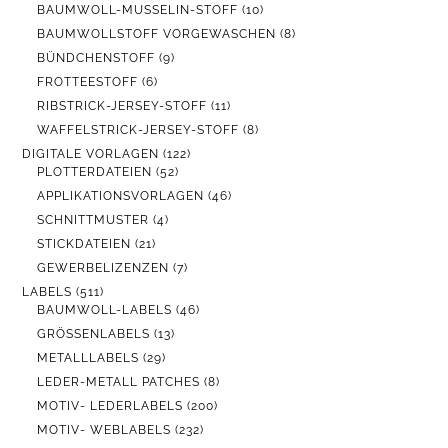
PRODUKTE
10
BAUMWOLL-MUSSELIN-STOFF
10
PRODUKTE
8
BAUMWOLLSTOFF VORGEWASCHEN
8
PRODUKTE
9
BÜNDCHENSTOFF
9
PRODUKTE
6
FROTTEESTOFF
6
PRODUKTE
11
RIBSTRICK-JERSEY-STOFF
11
PRODUKTE
8
WAFFELSTRICK-JERSEY-STOFF
8
PRODUKTE
122
DIGITALE VORLAGEN
122
52
PRODUKTE
PLOTTERDATEIEN
52
PRODUKTE
46
APPLIKATIONSVORLAGEN
46
PRODUKTE
4
SCHNITTMUSTER
4
PRODUKTE
21
STICKDATEIEN
21
PRODUKTE
7
GEWERBELIZENZEN
7
PRODUKTE
511
LABELS
511
PRODUKTE
46
BAUMWOLL-LABELS
46
PRODUKTE
13
GRÖSSENLABELS
13
PRODUKTE
29
METALLLABELS
29
PRODUKTE
8
LEDER-METALL PATCHES
8
PRODUKTE
200
MOTIV- LEDERLABELS
200
PRODUKTE
232
MOTIV- WEBLABELS
232
PRODUKTE