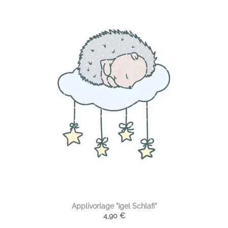
Applivorlage "Igel Schlafi"
4,90
€