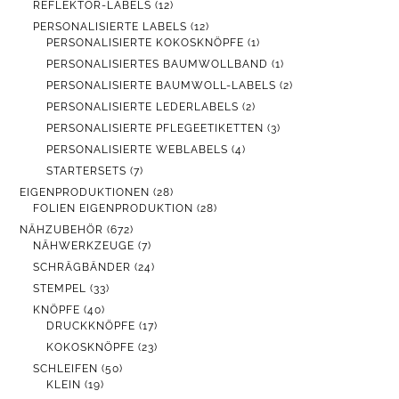
12
REFLEKTOR-LABELS
12
PRODUKTE
12
PERSONALISIERTE LABELS
12
PRODUKTE
1
PERSONALISIERTE KOKOSKNÖPFE
1
PRODUKT
1
PERSONALISIERTES BAUMWOLLBAND
1
PRODUKT
2
PERSONALISIERTE BAUMWOLL-LABELS
2
PRODUKTE
2
PERSONALISIERTE LEDERLABELS
2
PRODUKTE
3
PERSONALISIERTE PFLEGEETIKETTEN
3
PRODUKTE
4
PERSONALISIERTE WEBLABELS
4
PRODUKTE
7
STARTERSETS
7
PRODUKTE
28
EIGENPRODUKTIONEN
28
PRODUKTE
28
FOLIEN EIGENPRODUKTION
28
PRODUKTE
672
NÄHZUBEHÖR
672
PRODUKTE
7
NÄHWERKZEUGE
7
PRODUKTE
24
SCHRÄGBÄNDER
24
PRODUKTE
33
STEMPEL
33
PRODUKTE
40
KNÖPFE
40
PRODUKTE
17
DRUCKKNÖPFE
17
PRODUKTE
23
KOKOSKNÖPFE
23
PRODUKTE
50
SCHLEIFEN
50
19
PRODUKTE
KLEIN
19