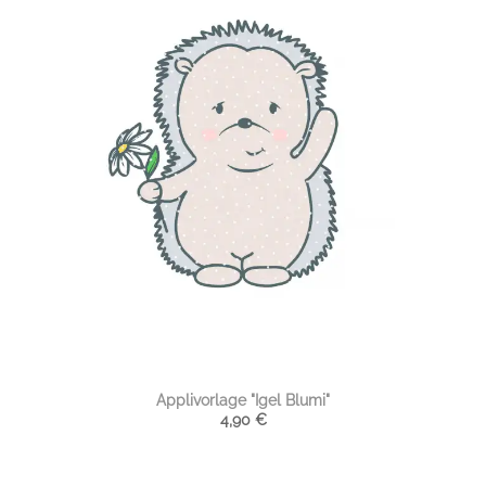
Applivorlage "Igel Blumi"
4,90
€