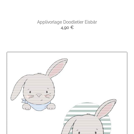
Applivorlage Doodletier Eisbär
4,90
€