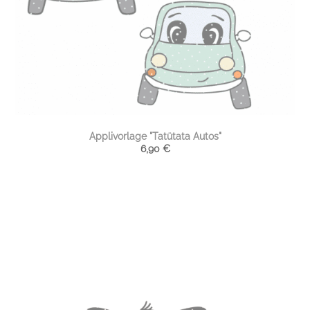
Applivorlage "Tatütata Autos"
6,90
€