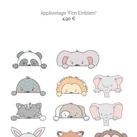
Applivorlage "Finn Emblem"
4,90
€