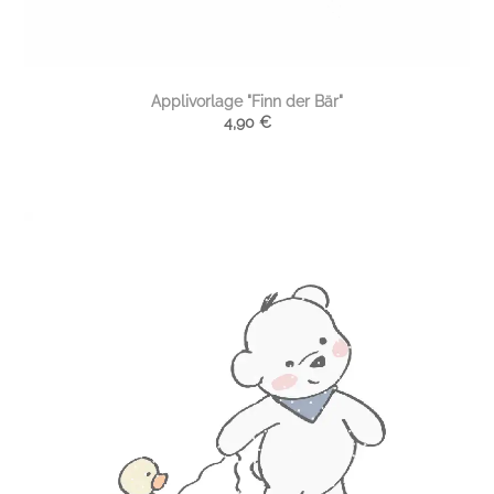
Applivorlage "Finn der Bär"
4,90
€