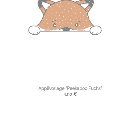
Applivorlage "Peekaboo Fuchs"
4,90
€