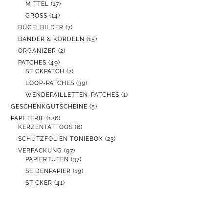
PRODUKTE
17
MITTEL
17
PRODUKTE
14
GROSS
14
PRODUKTE
7
BÜGELBILDER
7
PRODUKTE
15
BÄNDER & KORDELN
15
PRODUKTE
2
ORGANIZER
2
PRODUKTE
49
PATCHES
49
PRODUKTE
2
STICKPATCH
2
PRODUKTE
39
LOOP-PATCHES
39
PRODUKTE
1
WENDEPAILLETTEN-PATCHES
1
PRODUKT
5
GESCHENKGUTSCHEINE
5
PRODUKTE
126
PAPETERIE
126
PRODUKTE
6
KERZENTATTOOS
6
PRODUKTE
23
SCHUTZFOLIEN TONIEBOX
23
PRODUKTE
97
VERPACKUNG
97
PRODUKTE
37
PAPIERTÜTEN
37
PRODUKTE
19
SEIDENPAPIER
19
PRODUKTE
41
STICKER
41
PRODUKTE