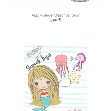
Applivorlage "Waschbär Susi"
5,90
€