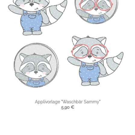
Applivorlage "Waschbär Sammy"
5,90
€