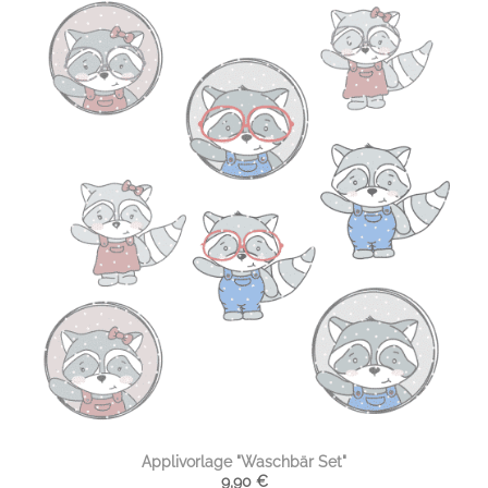
Applivorlage "Waschbär Set"
9,90
€