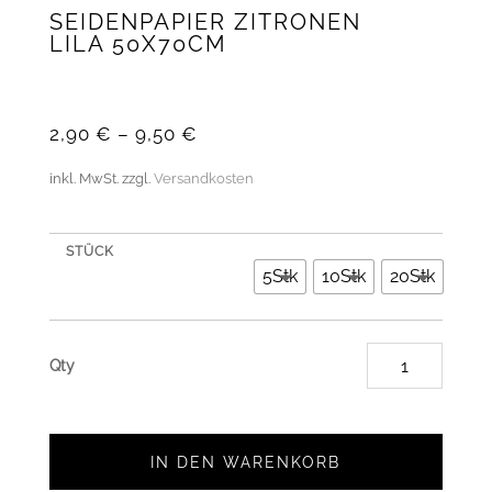
SEIDENPAPIER ZITRONEN
LILA 50X70CM
2,90
€
–
9,50
€
inkl. MwSt.
zzgl.
Versandkosten
STÜCK
5Stk
10Stk
20Stk
Seiden
Zitron
Lila
50x70
IN DEN WARENKORB
Menge