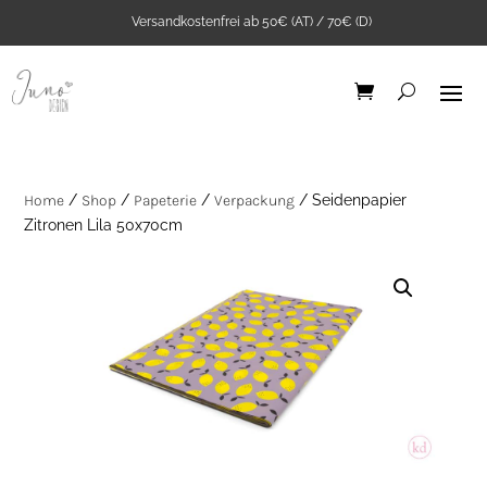
Versandkostenfrei ab 50€ (AT) / 70€ (D)
Home
/
Shop
/
Papeterie
/
Verpackung
/ Seidenpapier
Zitronen Lila 50x70cm