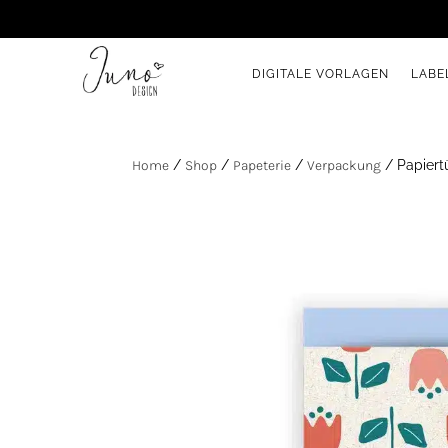
DIGITALE VORLAGEN
LABE
Home
/
Shop
/
Papeterie
/
Verpackung
/ Papiert