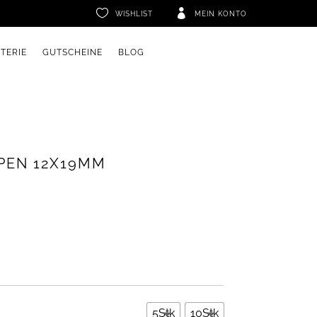


WISHLIST
MEIN KONTO
ETERIE
GUTSCHEINE
BLOG
PEN 12X19MM
5Stk
10Stk