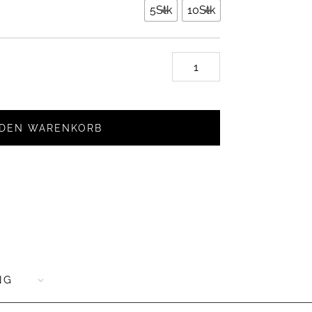
5Stk
10Stk
Papiertüte
Grün
Streifen/
Weiss
 DEN WARENKORB
17x25mm
Menge
NG