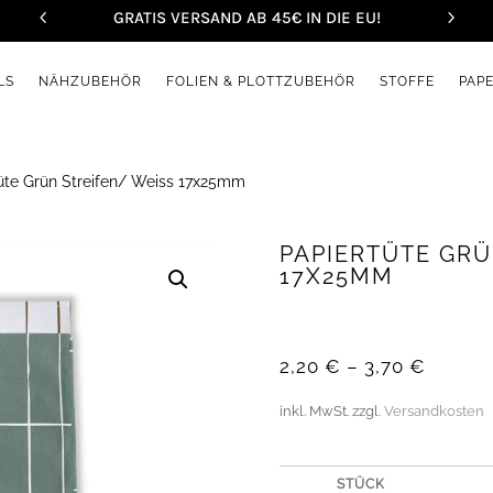
GRATIS VERSAND AB 45€ IN DIE EU!
LS
NÄHZUBEHÖR
FOLIEN & PLOTTZUBEHÖR
STOFFE
PAP
üte Grün Streifen/ Weiss 17x25mm
PAPIERTÜTE GRÜ
17X25MM
2,20
€
–
3,70
€
inkl. MwSt.
zzgl.
Versandkosten
STÜCK