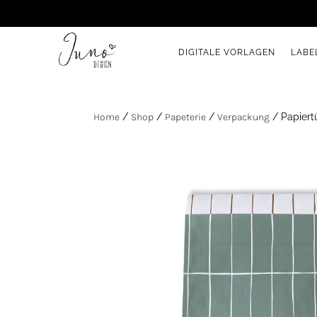
DIGITALE VORLAGEN
LABE
Home
/
Shop
/
Papeterie
/
Verpackung
/ Papiert