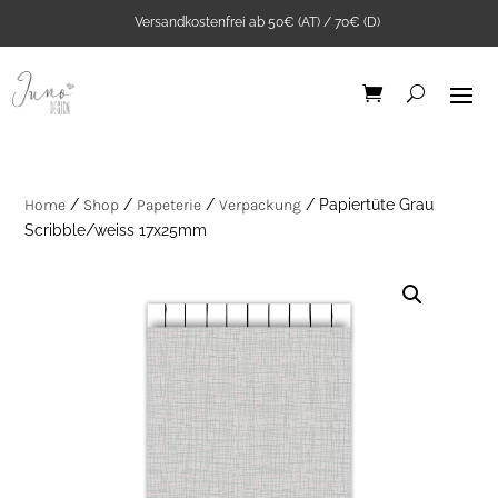
Versandkostenfrei ab 50€ (AT) / 70€ (D)
Home
/
Shop
/
Papeterie
/
Verpackung
/ Papiertüte Grau
Scribble/weiss 17x25mm