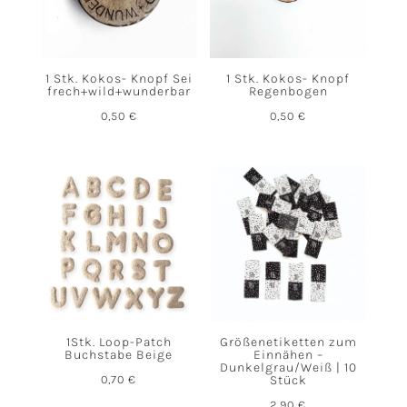
1 Stk. Kokos- Knopf Sei
1 Stk. Kokos- Knopf
frech+wild+wunderbar
Regenbogen
0,50
€
0,50
€
1Stk. Loop-Patch
Größenetiketten zum
Buchstabe Beige
Einnähen –
Dunkelgrau/Weiß | 10
0,70
€
Stück
2,90
€