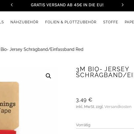
GRATIS VERSAND AB 45€ IN DIE EU!
LS
NÄHZUBEHÖR
FOLIEN & PLOTTZUBEHÖR
STOFFE
PAP
Bio- Jersey Schrägband/Einfassband Red
3M BIO- JERSEY
SCHRÄGBAND/EI
3,49
€
inkl. MwSt.
zzgl.
Versandkosten
Vorrätig