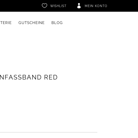


WISHLIST
MEIN KONTO
ETERIE
GUTSCHEINE
BLOG
NFASSBAND RED