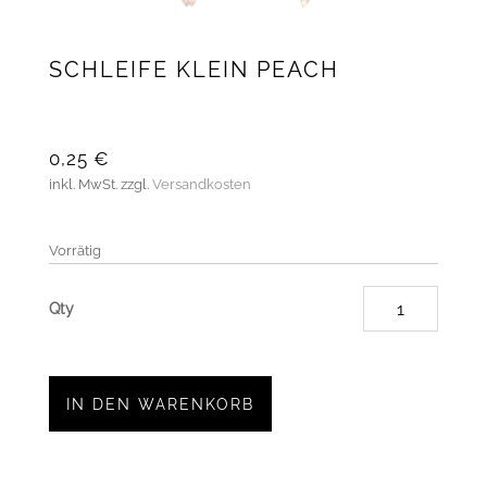
SCHLEIFE KLEIN PEACH
0,25
€
inkl. MwSt.
zzgl.
Versandkosten
Vorrätig
Schleif
klein
peach
Menge
IN DEN WARENKORB