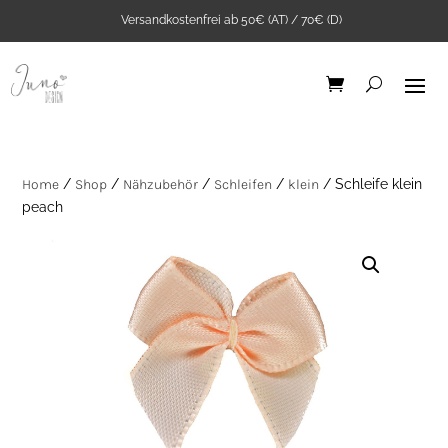
Versandkostenfrei ab 50€ (AT) / 70€ (D)
Home
/
Shop
/
Nähzubehör
/
Schleifen
/
klein
/ Schleife klein
peach