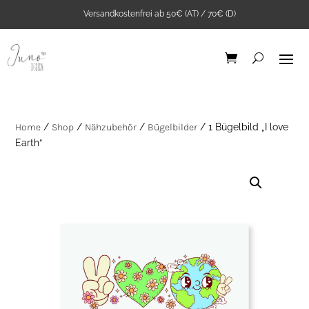
Versandkostenfrei ab 50€ (AT) / 70€ (D)
Home
/
Shop
/
Nähzubehör
/
Bügelbilder
/ 1 Bügelbild „I love
Earth“