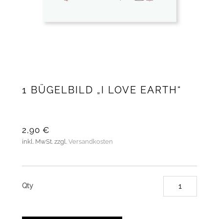
1 BÜGELBILD „I LOVE EARTH“
2,90
€
inkl. MwSt.
zzgl.
Versandkosten
1
Bügelb
"I