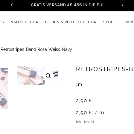
GRATIS VERSAND AB 45€ IN DIE EU!
LS
NÄHZUBEHÖR
FOLIEN & PLOTTZUBEHÖR
STOFFE
PAP
 Retrostripes-Band Rosa-Weiss-Navy
RETROSTRIPES-
1m
2,90
€
2,90
€
/
m
inkl. MwSt.