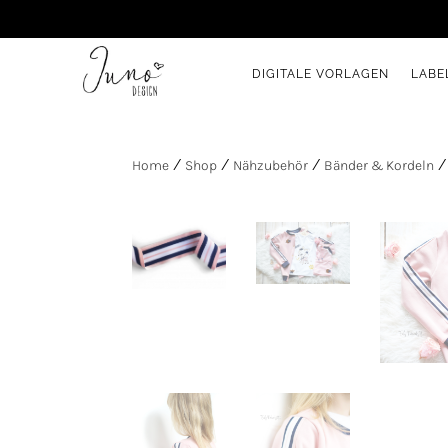
DIGITALE VORLAGEN
LABE
Home
/
Shop
/
Nähzubehör
/
Bänder & Kordeln
/