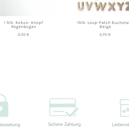
1 Stk. Kokos- Knopf
1Stk. Loop-Patch Buchst
Regenbogen
Beige
0,50
€
0,70
€
Sichere Zahlung
Liebevol
hlüsselung