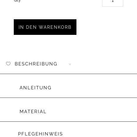
Persona
Baumw
Band
20mm
IN DEN WARENKORB
Menge
BESCHREIBUNG
ANLEITUNG
MATERIAL
PFLEGEHINWEIS