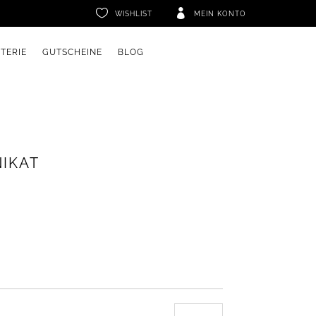


WISHLIST
MEIN KONTO
ETERIE
GUTSCHEINE
BLOG
NIKAT