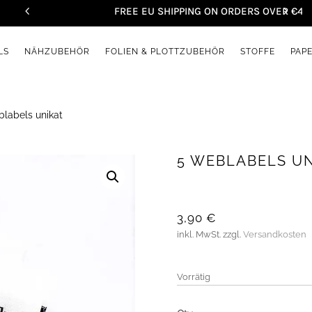
FREE EU SHIPPING ON ORDERS OVER €45
LS
NÄHZUBEHÖR
FOLIEN & PLOTTZUBEHÖR
STOFFE
PAP
labels unikat
5 WEBLABELS U
3,90
€
inkl. MwSt.
zzgl.
Versandkosten
Vorrätig