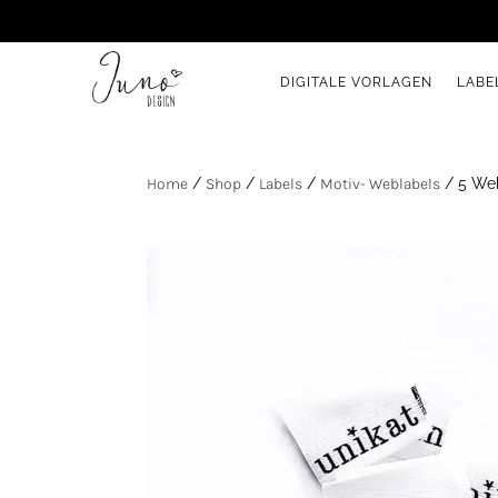
DIGITALE VORLAGEN
LABE
Home
/
Shop
/
Labels
/
Motiv- Weblabels
/ 5 Web