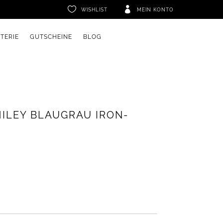
FREE EU SHIPPING ON ORDERS OVER €45


WISHLIST
MEIN KONTO
ETERIE
GUTSCHEINE
BLOG
ILEY BLAUGRAU IRON-