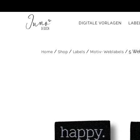
DIGITALE VORLAGEN
LABE
Home
/
Shop
/
Labels
/
Motiv- Weblabels
/ 5 We