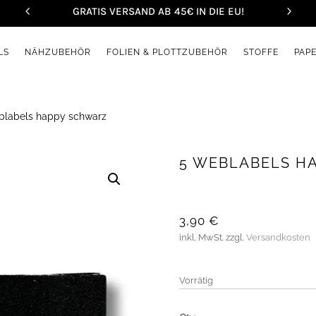
GRATIS VERSAND AB 45€ IN DIE EU!
LS
NÄHZUBEHÖR
FOLIEN & PLOTTZUBEHÖR
STOFFE
PAP
blabels happy schwarz
5 WEBLABELS H
3,90
€
inkl. MwSt.
zzgl.
Versandkosten
Vorrätig