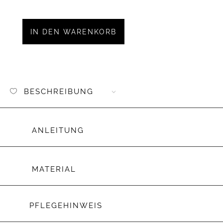
Webla
"brum
brumm
IN DEN WARENKORB
schwar
Menge
BESCHREIBUNG
ANLEITUNG
MATERIAL
PFLEGEHINWEIS