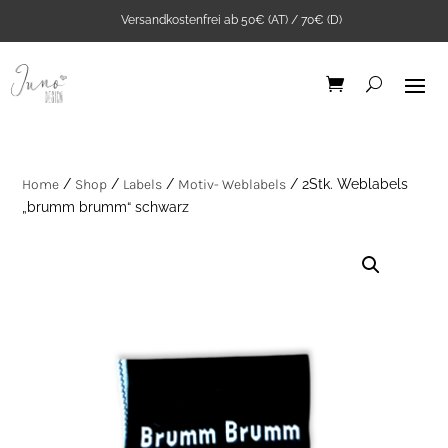
Versandkostenfrei ab 50€ (AT) / 70€ (D)
Home
/
Shop
/
Labels
/
Motiv- Weblabels
/ 2Stk. Weblabels
„brumm brumm“ schwarz