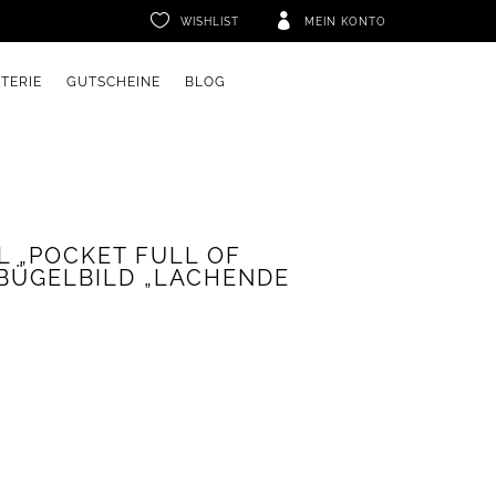


WISHLIST
MEIN KONTO
ETERIE
GUTSCHEINE
BLOG
L „POCKET FULL OF
BÜGELBILD „LACHENDE