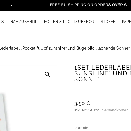
FREE EU SHIPPING ON ORDERS OVER €45
LS
NÄHZUBEHÖR
FOLIEN & PLOTTZUBEHÖR
STOFFE
PAP
Lederlabel „Pocket full of sunshine“ und Bügelbild „lachende Sonne“
1SET LEDERLABE
SUNSHINE“ UND 
SONNE“
3,50
€
inkl. MwSt.
zzgl.
Versandkosten
Vorrätig