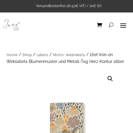
Versandkostenfrei ab 50€ (AT) / 70€ (D)
Home
/
Shop
/
Labels
/
Motiv- Weblabels
/ 1Set Iron-on
Weblabels Blumenmuster und Metall-Tag Herz Kontur silber