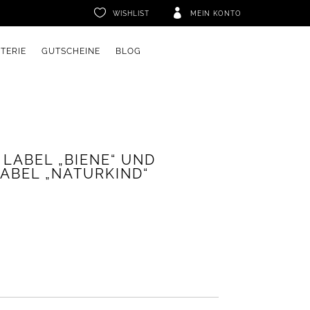


WISHLIST
MEIN KONTO
ETERIE
GUTSCHEINE
BLOG
LABEL „BIENE“ UND
ABEL „NATURKIND“