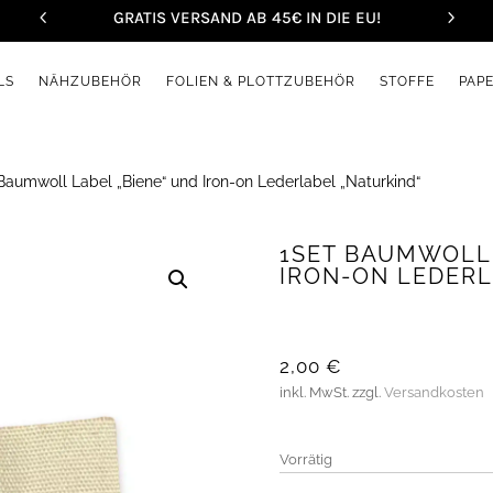
GRATIS VERSAND AB 45€ IN DIE EU!
LS
NÄHZUBEHÖR
FOLIEN & PLOTTZUBEHÖR
STOFFE
PAP
Baumwoll Label „Biene“ und Iron-on Lederlabel „Naturkind“
1SET BAUMWOLL 
IRON-ON LEDERL
2,00
€
inkl. MwSt.
zzgl.
Versandkosten
Vorrätig