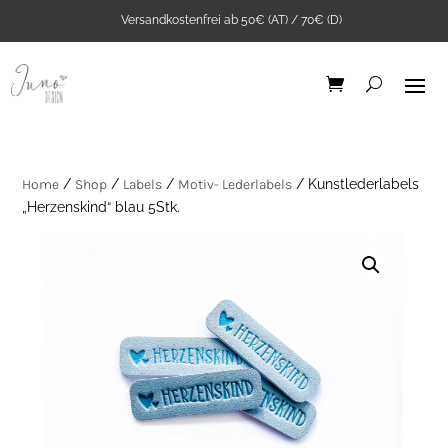
Versandkostenfrei ab 50€ (AT) / 70€ (D)
Home
/
Shop
/
Labels
/
Motiv- Lederlabels
/ Kunstlederlabels
„Herzenskind“ blau 5Stk.