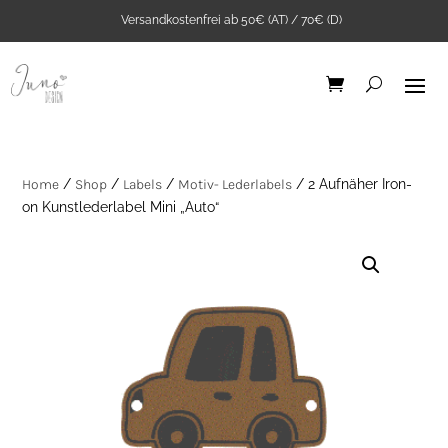
Versandkostenfrei ab 50€ (AT) / 70€ (D)
Home
/
Shop
/
Labels
/
Motiv- Lederlabels
/ 2 Aufnäher Iron-
on Kunstlederlabel Mini „Auto“