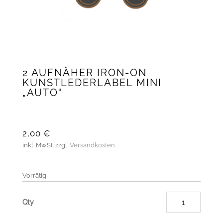
2 AUFNÄHER IRON-ON
KUNSTLEDERLABEL MINI
„AUTO“
2,00
€
inkl. MwSt.
zzgl.
Versandkosten
Vorrätig
2
Aufnäh