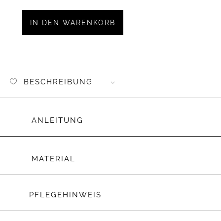
Iron-
on
IN DEN WARENKORB
Kunstl
Mini
"Auto"
Menge
BESCHREIBUNG
ANLEITUNG
MATERIAL
PFLEGEHINWEIS