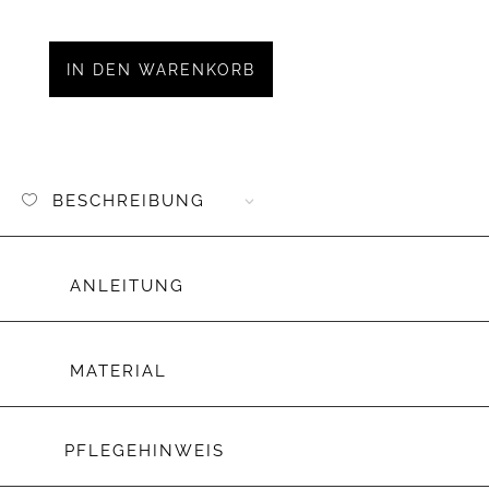
Aufnäh
Kunstl
XOXO
IN DEN WARENKORB
Menge
BESCHREIBUNG
ANLEITUNG
MATERIAL
PFLEGEHINWEIS