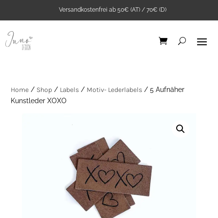
Versandkostenfrei ab 50€ (AT) / 70€ (D)
Home
/
Shop
/
Labels
/
Motiv- Lederlabels
/ 5 Aufnäher
Kunstleder XOXO