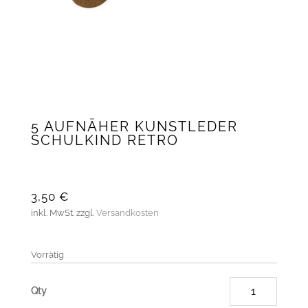
5 AUFNÄHER KUNSTLEDER
SCHULKIND RETRO
3,50
€
inkl. MwSt.
zzgl.
Versandkosten
Vorrätig
5