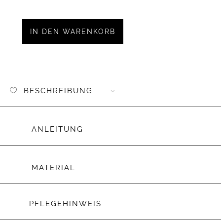
Aufnäh
Kunstl
Schulk
IN DEN WARENKORB
Retro
Menge
BESCHREIBUNG
ANLEITUNG
MATERIAL
PFLEGEHINWEIS