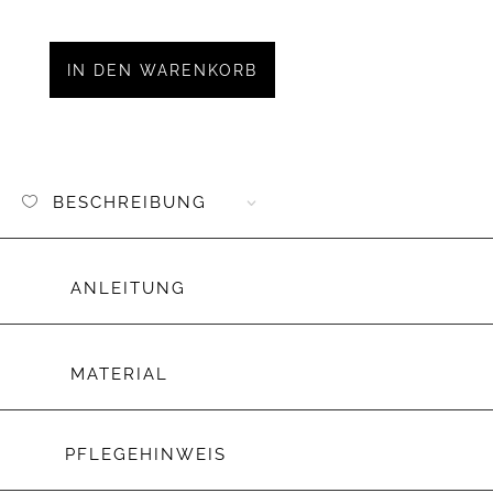
Aufnäh
Kunstl
Oh
IN DEN WARENKORB
Girl
Menge
BESCHREIBUNG
ANLEITUNG
MATERIAL
PFLEGEHINWEIS