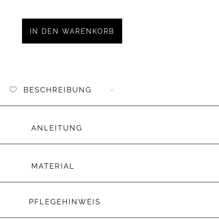
Aufnäh
Kunstl
Herze
IN DEN WARENKORB
Menge
BESCHREIBUNG
ANLEITUNG
MATERIAL
PFLEGEHINWEIS