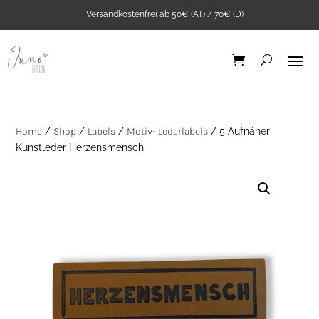
Versandkostenfrei ab 50€ (AT) / 70€ (D)
Home
/
Shop
/
Labels
/
Motiv- Lederlabels
/ 5 Aufnäher
Kunstleder Herzensmensch