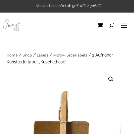
Versandkostenfrei ab 50€ (AT) / 70€ (D)
Home
/
Shop
/
Labels
/
Motiv- Lederlabels
/ 2 Aufnäher
Kunstlederlabel „Kuschelhase“