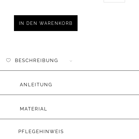
Aufnäh
Kunstl
Mini
IN DEN WARENKORB
"Blume
Menge
BESCHREIBUNG
ANLEITUNG
MATERIAL
PFLEGEHINWEIS