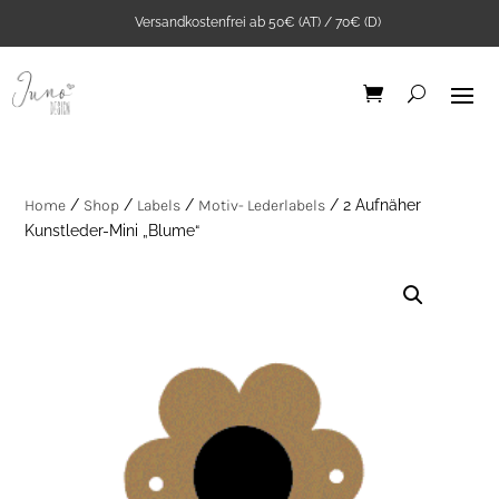
Versandkostenfrei ab 50€ (AT) / 70€ (D)
Home
/
Shop
/
Labels
/
Motiv- Lederlabels
/ 2 Aufnäher
Kunstleder-Mini „Blume“