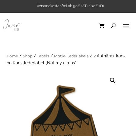
Versandkostenfrei ab 50€ (AT) / 70€ (D)
Home
/
Shop
/
Labels
/
Motiv- Lederlabels
/ 2 Aufnäher Iron-
on Kunstlederlabel „Not my circus“