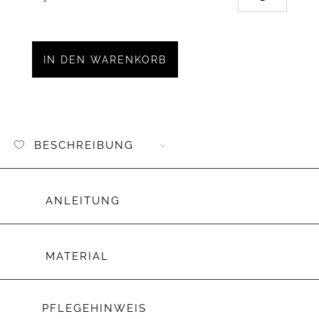
2
Aufnäh
Iron-
on
IN DEN WARENKORB
Kunstl
"Not
my
circus"
Menge
BESCHREIBUNG
ANLEITUNG
MATERIAL
PFLEGEHINWEIS