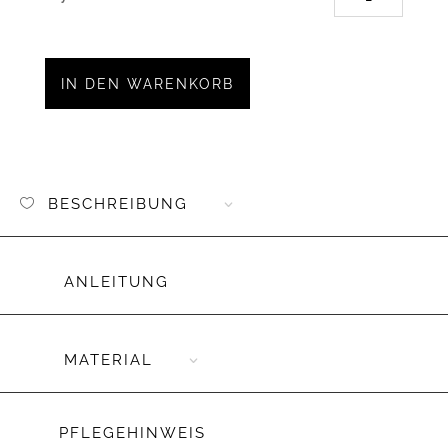
2
Aufnäh
Iron-
on
IN DEN WARENKORB
Kunstl
"Konfet
im
Herzen
Menge
BESCHREIBUNG
ANLEITUNG
MATERIAL
PFLEGEHINWEIS