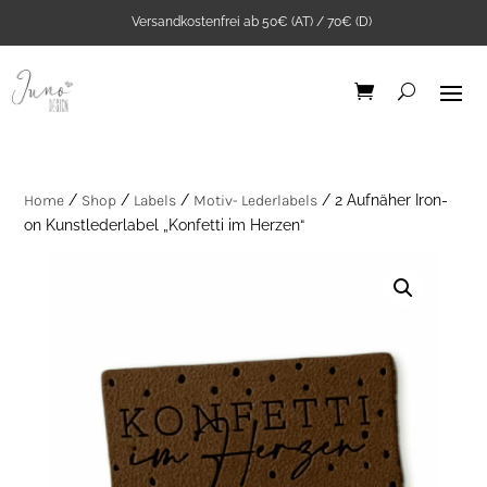
Versandkostenfrei ab 50€ (AT) / 70€ (D)
Home
/
Shop
/
Labels
/
Motiv- Lederlabels
/ 2 Aufnäher Iron-
on Kunstlederlabel „Konfetti im Herzen“