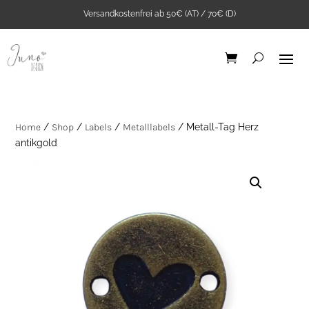
Versandkostenfrei ab 50€ (AT) / 70€ (D)
Home
/
Shop
/
Labels
/
Metalllabels
/ Metall-Tag Herz
antikgold