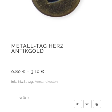
METALL-TAG HERZ
ANTIKGOLD
0,80
€
–
3,10
€
inkl. MwSt.
zzgl.
Versandkosten
STÜCK
1
2
5