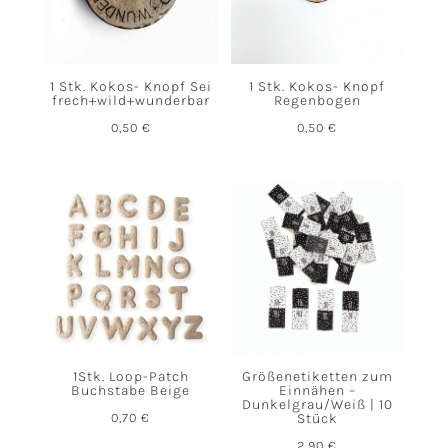
1 Stk. Kokos- Knopf Sei
1 Stk. Kokos- Knopf
frech+wild+wunderbar
Regenbogen
0,50
€
0,50
€
1Stk. Loop-Patch
Größenetiketten zum
Buchstabe Beige
Einnähen –
Dunkelgrau/Weiß | 10
0,70
€
Stück
2,90
€