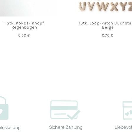
1 Stk. Kokos- Knopf
1Stk. Loop-Patch Buchst
Regenbogen
Beige
0,50
€
0,70
€
Sichere Zahlung
Liebevol
hlüsselung