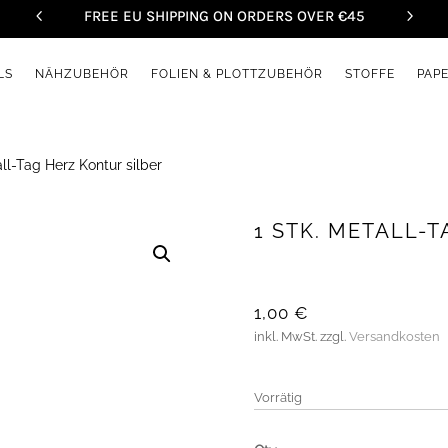
FREE EU SHIPPING ON ORDERS OVER €45
LS
NÄHZUBEHÖR
FOLIEN & PLOTTZUBEHÖR
STOFFE
PAP
all-Tag Herz Kontur silber
1 STK. METALL-
1,00
€
inkl. MwSt.
zzgl.
Versandkosten
Vorrätig