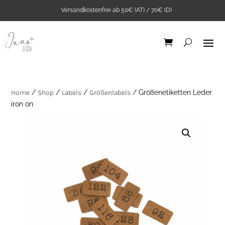
Versandkostenfrei ab 50€ (AT) / 70€ (D)
Home
/
Shop
/
Labels
/
Größenlabels
/ Größenetiketten Leder
iron on