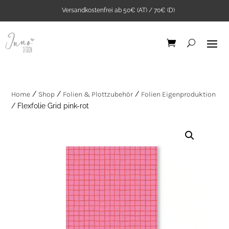
Versandkostenfrei ab 50€ (AT) / 70€ (D)
Home
/
Shop
/
Folien & Plottzubehör
/
Folien Eigenproduktion
/ Flexfolie Grid pink-rot