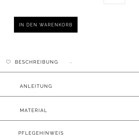
Stickda
Peeka
Set
Menge
IN DEN WARENKORB
BESCHREIBUNG
ANLEITUNG
MATERIAL
PFLEGEHINWEIS