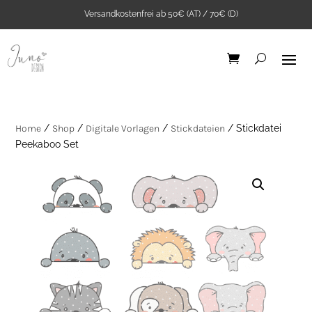
Versandkostenfrei ab 50€ (AT) / 70€ (D)
Home
/
Shop
/
Digitale Vorlagen
/
Stickdateien
/ Stickdatei
Peekaboo Set