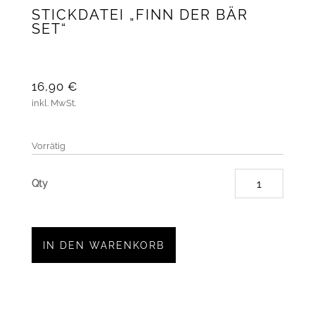
STICKDATEI „FINN DER BÄR
SET“
16,90
€
inkl. MwSt.
Vorrätig
Stickda
"Finn
der
Bär
IN DEN WARENKORB
Set"
Menge