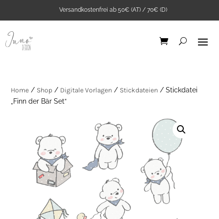
Versandkostenfrei ab 50€ (AT) / 70€ (D)
Home
/
Shop
/
Digitale Vorlagen
/
Stickdateien
/ Stickdatei
„Finn der Bär Set“