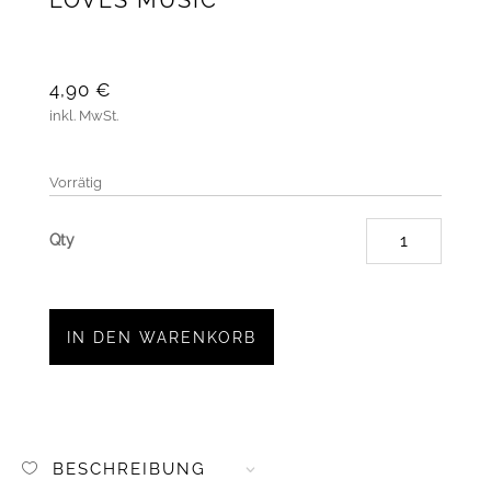
4,90
€
inkl. MwSt.
Vorrätig
Plotter
"Laura
loves
music"
IN DEN WARENKORB
Menge
BESCHREIBUNG