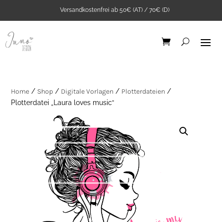
Versandkostenfrei ab 50€ (AT) / 70€ (D)
Home
/
Shop
/
Digitale Vorlagen
/
Plotterdateien
/
Plotterdatei „Laura loves music“