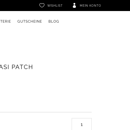


WISHLIST
MEIN KONTO
ETERIE
GUTSCHEINE
BLOG
ASI PATCH
Plotterdatei