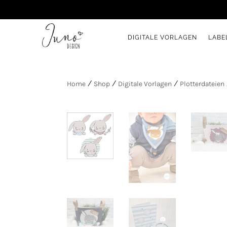
DIGITALE VORLAGEN
LABE
Home
/
Shop
/
Digitale Vorlagen
/
Plotterdateien