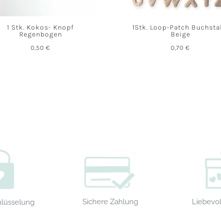
1 Stk. Kokos- Knopf
1Stk. Loop-Patch Buchst
Regenbogen
Beige
0,50
€
0,70
€
Sichere Zahlung
Liebevol
hlüsselung