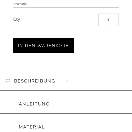
Vorrätig
Plotter
"Doodle
Menge
IN DEN WARENKORB
BESCHREIBUNG
ANLEITUNG
MATERIAL