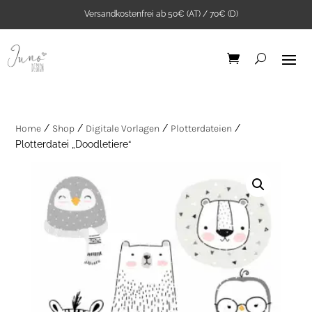
Versandkostenfrei ab 50€ (AT) / 70€ (D)
Home
/
Shop
/
Digitale Vorlagen
/
Plotterdateien
/
Plotterdatei „Doodletiere“