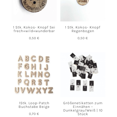
1 Stk. Kokos- Knopf Sei
1 Stk. Kokos- Knopf
frech+wild+wunderbar
Regenbogen
0,50
€
0,50
€
1Stk. Loop-Patch
Größenetiketten zum
Buchstabe Beige
Einnähen –
Dunkelgrau/Weiß | 10
0,70
€
Stück