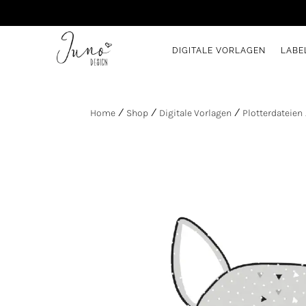
DIGITALE VORLAGEN
LABE
Home
/
Shop
/
Digitale Vorlagen
/
Plotterdateien