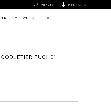


WISHLIST
MEIN KONTO
ETERIE
GUTSCHEINE
BLOG
DOODLETIER FUCHS“