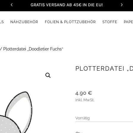
GRATIS VERSAND AB 45€ IN DIE EU!
LS
NÄHZUBEHÖR
FOLIEN & PLOTTZUBEHÖR
STOFFE
PAP
/ Plotterdatei „Doodletier Fuchs“
PLOTTERDATEI „
4,90
€
inkl. MwSt.
Vorrätig