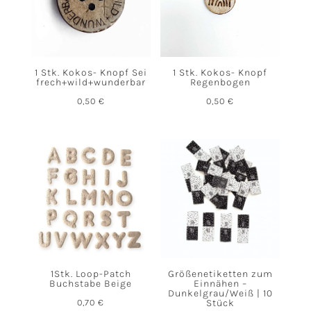
1 Stk. Kokos- Knopf Sei
1 Stk. Kokos- Knopf
frech+wild+wunderbar
Regenbogen
0,50
€
0,50
€
1Stk. Loop-Patch
Größenetiketten zum
Buchstabe Beige
Einnähen –
Dunkelgrau/Weiß | 10
0,70
€
Stück