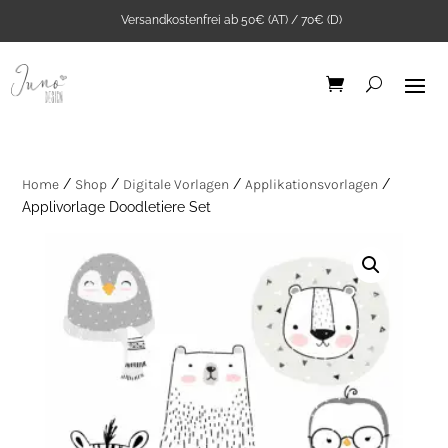
Versandkostenfrei ab 50€ (AT) / 70€ (D)
Home
/
Shop
/
Digitale Vorlagen
/
Applikationsvorlagen
/
Applivorlage Doodletiere Set