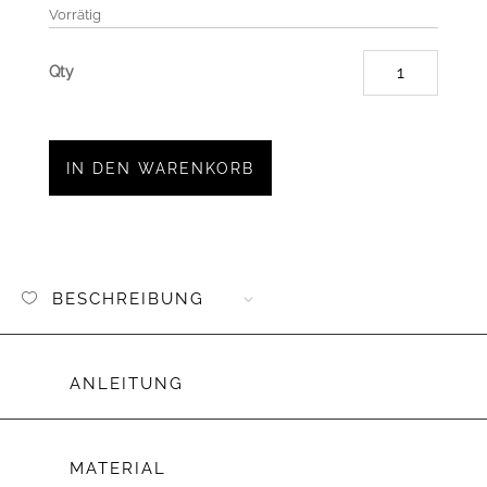
Vorrätig
Appliv
Doodle
Set
Menge
IN DEN WARENKORB
BESCHREIBUNG
ANLEITUNG
MATERIAL