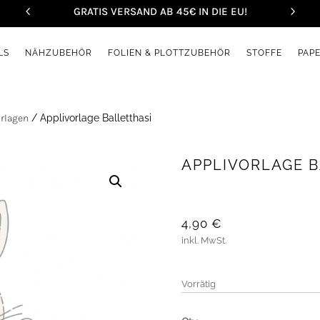
GRATIS VERSAND AB 45€ IN DIE EU!
LS
NÄHZUBEHÖR
FOLIEN & PLOTTZUBEHÖR
STOFFE
PAP
orlagen
/ Applivorlage Balletthasi
APPLIVORLAGE B
4,90
€
inkl. MwSt.
Vorrätig