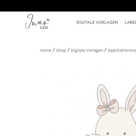
DIGITALE VORLAGEN
LABE
Home
/
Shop
/
Digitale Vorlagen
/
Applikationsv