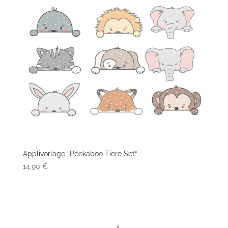
Applivorlage „Peekaboo Tiere Set“
14,90
€