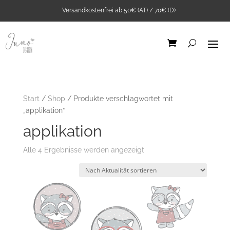
Versandkostenfrei ab 50€ (AT) / 70€ (D)
Start
/
Shop
/ Produkte verschlagwortet mit
„applikation“
applikation
Nach
Alle 4 Ergebnisse werden angezeigt
Aktualität
sortiert