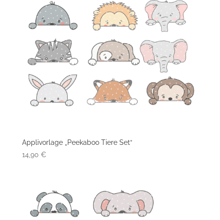
Applivorlage „Peekaboo Tiere Set“
14,90
€