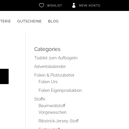


WISHLIST
MEIN KONTO
ETERIE
GUTSCHEINE
BLOG
Categories
Tüddel zum Aufbügeln
Adventskalender
Folien & Plottzubehör
Folien Uni
Folien Eigenproduktion
Stoffe
Baumwollstoff
Vorgewaschen
Ribstrick-Jersey-Stoff