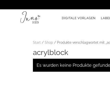
DIGITALE VORLAGEN
LABE
Start
/
Shop
/ Produkte verschlagwortet mit „ac
acrylblock
Es wurden keine Produkte gefunde