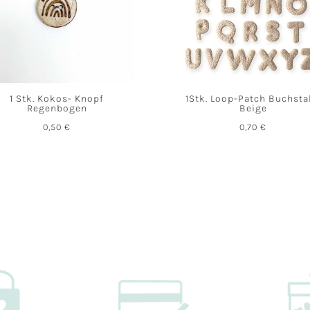
1 Stk. Kokos- Knopf
1Stk. Loop-Patch Buchst
Regenbogen
Beige
0,50
€
0,70
€