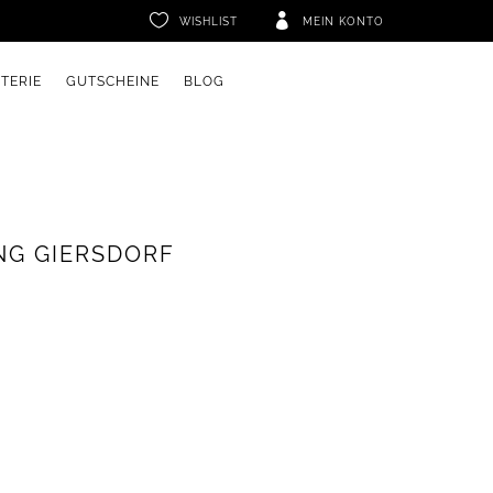


WISHLIST
MEIN KONTO
ETERIE
GUTSCHEINE
BLOG
NG GIERSDORF