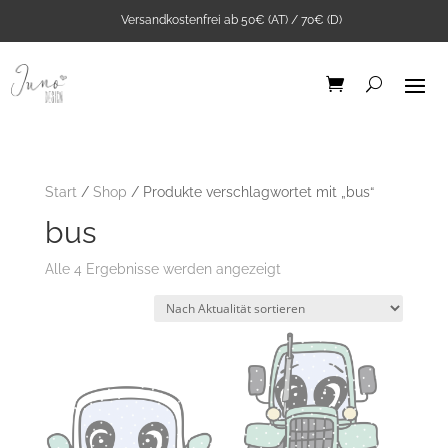
Versandkostenfrei ab 50€ (AT) / 70€ (D)
Start
/
Shop
/ Produkte verschlagwortet mit „bus“
bus
Nach
Alle 4 Ergebnisse werden angezeigt
Aktualität
sortiert