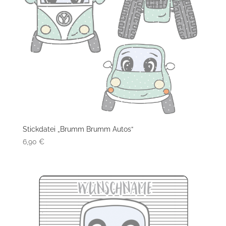
Stickdatei „Brumm Brumm Autos“
6,90
€