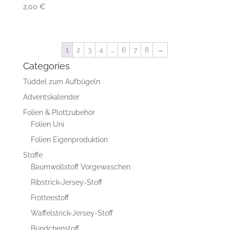
2,00
€
1
2
3
4
…
6
7
8
→
Categories
Tüddel zum Aufbügeln
Adventskalender
Folien & Plottzubehör
Folien Uni
Folien Eigenproduktion
Stoffe
Baumwollstoff Vorgewaschen
Ribstrick-Jersey-Stoff
Frotteestoff
Waffelstrick-Jersey-Stoff
Bündchenstoff