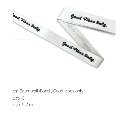
1m Baumwoll-Band „“Good vibes only“
1,70
€
1,70
€
/
m