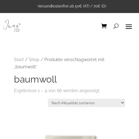
Versandkostenfrei ab 50€ (AT) / 70€ (D)
Start
/
Shop
/ Produkte verschlagwortet mit
„baumwoll“
baumwoll
Nach
Ergebnisse 1 – 9 von 68 werden angezeigt
Aktualität
sortiert