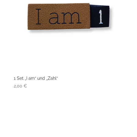
1 Set „I am“ und „Zahl“
2,00
€