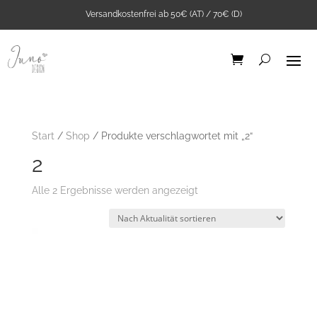
Versandkostenfrei ab 50€ (AT) / 70€ (D)
Start
/
Shop
/ Produkte verschlagwortet mit „2“
2
Nach
Alle 2 Ergebnisse werden angezeigt
Aktualität
sortiert